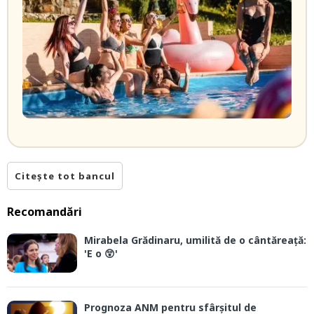
Citește tot bancul
Recomandări
Mirabela Grădinaru, umilită de o cântăreață:
'E o 😲'
Prognoza ANM pentru sfârșitul de