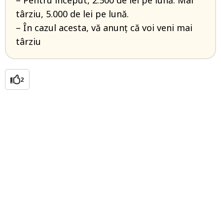
– Pentru început, 2.500 de lei pe lună. Mai
târziu, 5.000 de lei pe lună.
– În cazul acesta, vă anunț că voi veni mai
târziu
2