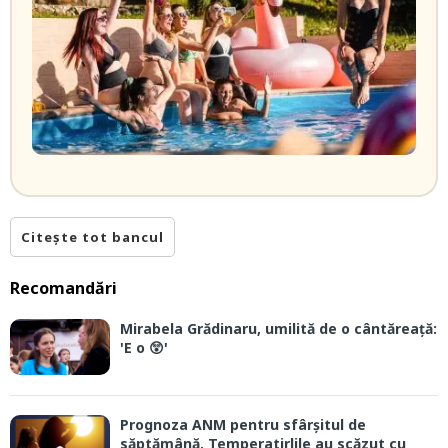
Citește tot bancul
Recomandări
Mirabela Grădinaru, umilită de o cântăreață:
'E o 😲'
Prognoza ANM pentru sfârșitul de
săptămână. Temperatirlile au scăzut cu