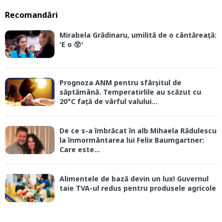
Recomandări
Mirabela Grădinaru, umilită de o cântăreață:
'E o 😲'
Prognoza ANM pentru sfârșitul de
săptămână. Temperatirlile au scăzut cu
20°C față de vârful valului...
De ce s-a îmbrăcat în alb Mihaela Rădulescu
la înmormântarea lui Felix Baumgartner:
Care este...
Alimentele de bază devin un lux! Guvernul
taie TVA-ul redus pentru produsele agricole