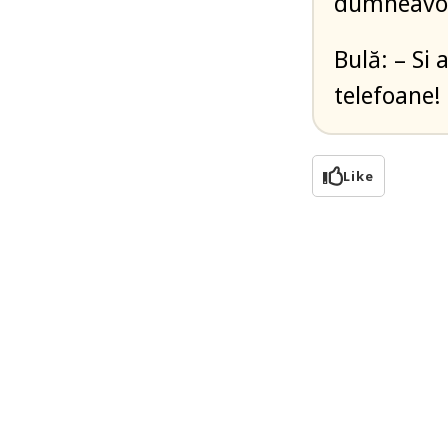
dumneavoa
Bulă: – Si 
telefoane!
Like