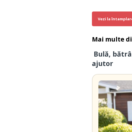
Vezi la întamplar
Mai multe d
Bulă, bătrâ
ajutor