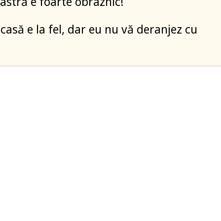
stră e foarte obraznic!
acasă e la fel, dar eu nu vă deranjez cu