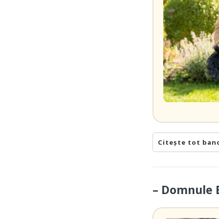
Citește tot ban
– Domnule B