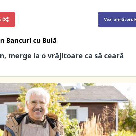
e!
Vezi următorul
in
Bancuri cu Bulă
n, merge la o vrăjitoare ca să ceară