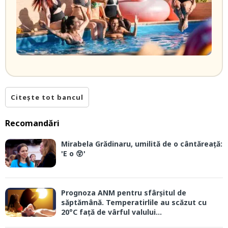
Citește tot bancul
Recomandări
Mirabela Grădinaru, umilită de o cântăreață:
'E o 😲'
Prognoza ANM pentru sfârșitul de
săptămână. Temperatirlile au scăzut cu
20°C față de vârful valului...