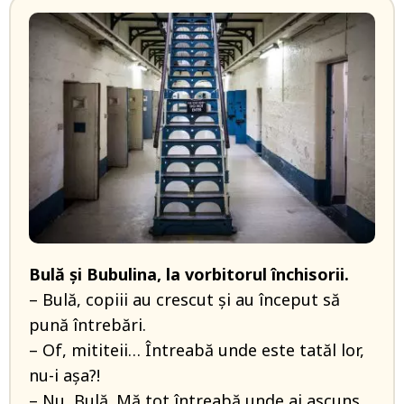
Bulă și Bubulina, la vorbitorul închisorii.
– Bulă, copiii au crescut și au început să
pună întrebări.
– Of, mititeii… Întreabă unde este tatăl lor,
nu-i așa?!
– Nu, Bulă. Mă tot întreabă unde ai ascuns