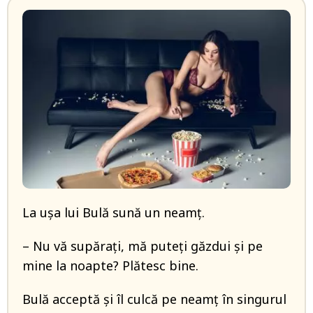
La uşa lui Bulă sună un neamţ.
– Nu vă supăraţi, mă puteţi găzdui şi pe
mine la noapte? Plătesc bine.
Bulă acceptă şi îl culcă pe neamţ în singurul