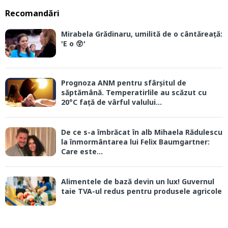
Recomandări
Mirabela Grădinaru, umilită de o cântăreață:
'E o 😲'
Prognoza ANM pentru sfârșitul de
săptămână. Temperatirlile au scăzut cu
20°C față de vârful valului...
De ce s-a îmbrăcat în alb Mihaela Rădulescu
la înmormântarea lui Felix Baumgartner:
Care este...
Alimentele de bază devin un lux! Guvernul
taie TVA-ul redus pentru produsele agricole