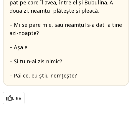
pat pe care îl avea, între el şi Bubulina. A
doua zi, neamţul plăteşte şi pleacă.
– Mi se pare mie, sau neamţul s-a dat la tine
azi-noapte?
– Aşa e!
– Şi tu n-ai zis nimic?
– Păi ce, eu ştiu nemţeşte?
Like