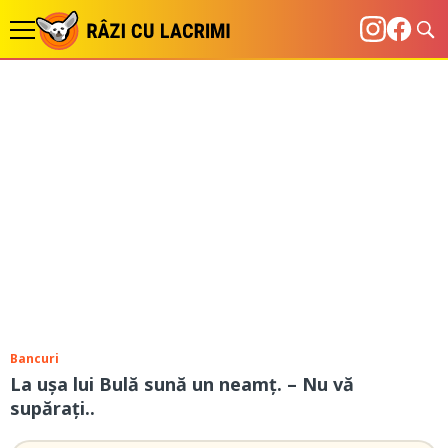
Bancuri
La uşa lui Bulă sună un neamţ. – Nu vă
supăraţi..