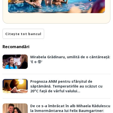
Citește tot bancul
Recomandări
Mirabela Grădinaru, umilită de o cântăreață:
'E o 😲'
Prognoza ANM pentru sfârșitul de
săptămână. Temperatirlile au scăzut cu
20°C față de vârful valului...
De ce s-a îmbrăcat în alb Mihaela Rădulescu
la înmormântarea lui Felix Baumgartner: