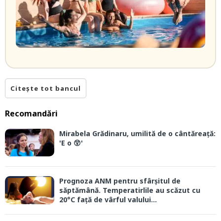
Citește tot bancul
Recomandări
Mirabela Grădinaru, umilită de o cântăreață:
'E o 😲'
Prognoza ANM pentru sfârșitul de
săptămână. Temperatirlile au scăzut cu
20°C față de vârful valului...