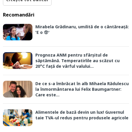
Recomandări
Mirabela Grădinaru, umilită de o cântăreață:
'E o 😲'
Prognoza ANM pentru sfârșitul de
săptămână. Temperatirlile au scăzut cu
20°C față de vârful valului...
De ce s-a îmbrăcat în alb Mihaela Rădulescu
la înmormântarea lui Felix Baumgartner:
Care este...
Alimentele de bază devin un lux! Guvernul
taie TVA-ul redus pentru produsele agricole