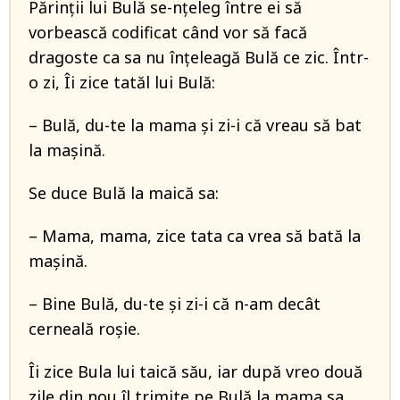
Părinții lui Bulă se-nțeleg între ei să
vorbească codificat când vor să facă
dragoste ca sa nu înțeleagă Bulă ce zic. Într-
o zi, Îi zice tatăl lui Bulă:
– Bulă, du-te la mama și zi-i că vreau să bat
la mașină.
Se duce Bulă la maică sa:
– Mama, mama, zice tata ca vrea să bată la
mașină.
– Bine Bulă, du-te și zi-i că n-am decât
cerneală roșie.
Îi zice Bula lui taică său, iar după vreo două
zile din nou îl trimite pe Bulă la mama sa,