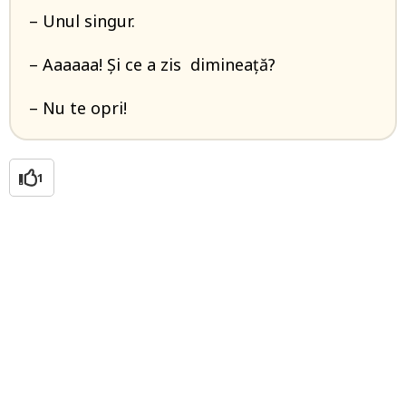
– Unul singur.
– Aaaaaa! Și ce a zis dimineață?
– Nu te opri!
1