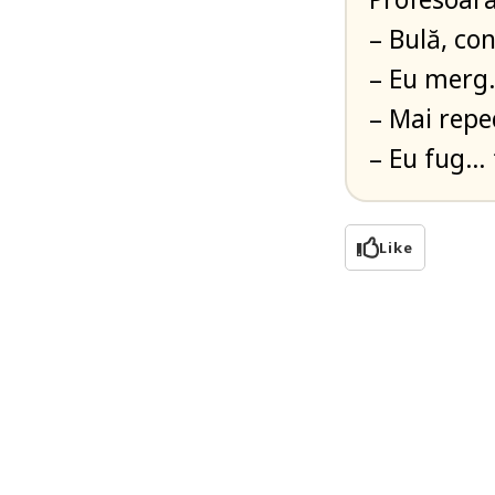
– Bulă, co
– Eu merg
– Mai repe
– Eu fug… 
Like