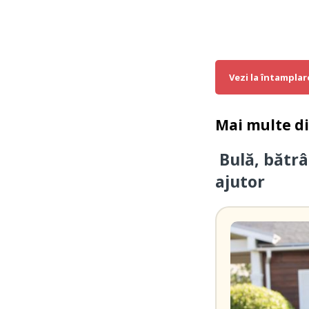
Vezi la întamplar
Mai multe d
Bulă, bătrâ
ajutor