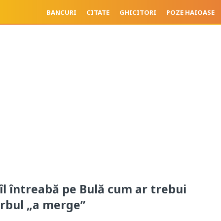
BANCURI
CITATE
GHICITORI
POZE HAIOASE
îl întreabă pe Bulă cum ar trebui
rbul „a merge”