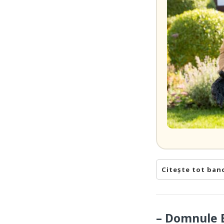
Citește tot ban
– Domnule B