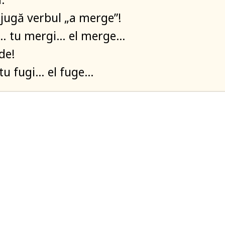
njugă verbul „a merge”!
… tu mergi… el merge…
de!
tu fugi… el fuge…