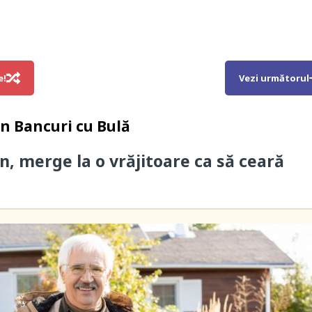
e!
Vezi următorul
in
Bancuri cu Bulă
n, merge la o vrăjitoare ca să ceară