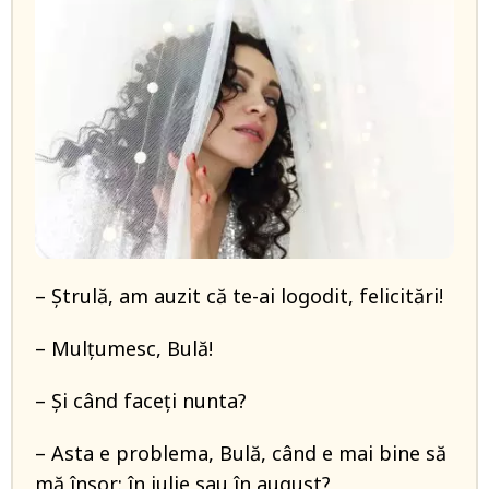
– Ștrulă, am auzit că te-ai logodit, felicitări!
– Mulțumesc, Bulă!
– Și când faceți nunta?
– Asta e problema, Bulă, când e mai bine să
mă însor: în iulie sau în august?