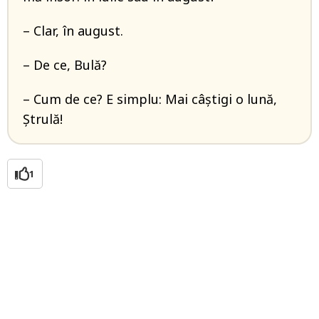
– Clar, în august.
– De ce, Bulă?
– Cum de ce? E simplu: Mai câștigi o lună,
Ștrulă!
1