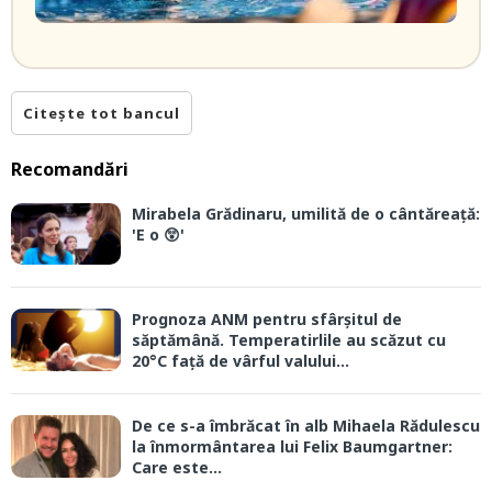
Citește tot bancul
Recomandări
Mirabela Grădinaru, umilită de o cântăreață:
'E o 😲'
Prognoza ANM pentru sfârșitul de
săptămână. Temperatirlile au scăzut cu
20°C față de vârful valului...
De ce s-a îmbrăcat în alb Mihaela Rădulescu
la înmormântarea lui Felix Baumgartner:
Care este...