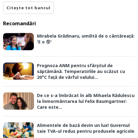
Citește tot bancul
Recomandări
Mirabela Grădinaru, umilită de o cântăreață:
'E o 😲'
Prognoza ANM pentru sfârșitul de
săptămână. Temperatirlile au scăzut cu
20°C față de vârful valului...
De ce s-a îmbrăcat în alb Mihaela Rădulescu
la înmormântarea lui Felix Baumgartner:
Care este...
Alimentele de bază devin un lux! Guvernul
taie TVA-ul redus pentru produsele agricole