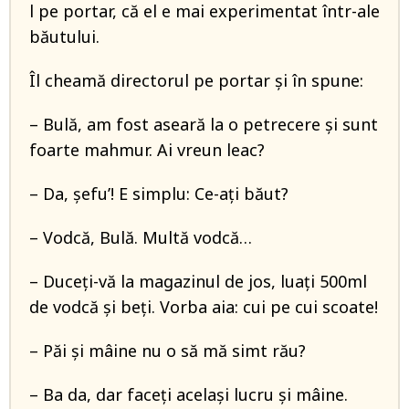
l pe portar, că el e mai experimentat într-ale
băutului.
Îl cheamă directorul pe portar și în spune:
– Bulă, am fost aseară la o petrecere și sunt
foarte mahmur. Ai vreun leac?
– Da, șefu’! E simplu: Ce-ați băut?
– Vodcă, Bulă. Multă vodcă…
– Duceți-vă la magazinul de jos, luați 500ml
de vodcă și beți. Vorba aia: cui pe cui scoate!
– Păi și mâine nu o să mă simt rău?
– Ba da, dar faceți același lucru și mâine.