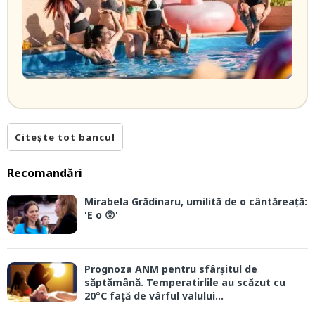
Citește tot bancul
Recomandări
Mirabela Grădinaru, umilită de o cântăreață:
'E o 😲'
Prognoza ANM pentru sfârșitul de
săptămână. Temperatirlile au scăzut cu
20°C față de vârful valului...