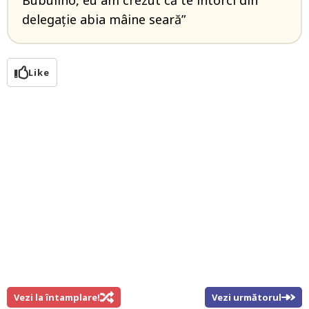
Bubulino, eu am crezut că te întorci din
delegație abia mâine seară”
Like
Vezi la întamplare!
Vezi următorul