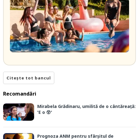
Citește tot bancul
Recomandări
Mirabela Grădinaru, umilită de o cântăreață:
'E o 😲'
Prognoza ANM pentru sfârșitul de