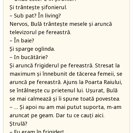
Și trântește șifonierul.
– Sub pat? În living?
Nervos, Bulă trântește mesele și aruncă
televizorul pe fereastră.
– În baie?
Și sparge oglinda.
– In bucătărie?
Și aruncă frigiderul pe fereastră. Stresat la
maximum și înnebunit de tăcerea femeii, se
aruncă pe fereastră. Ajuns la Poarta Raiului,
se întâlnește cu prietenul lui. Ușurat, Bulă
se mai calmează și îi spune toată povestea.
– … Și apoi nu am mai putut suporta, m-am
aruncat pe geam. Dar tu ce cauți aici.
Ștrulă?
– Eu eram în frigider!