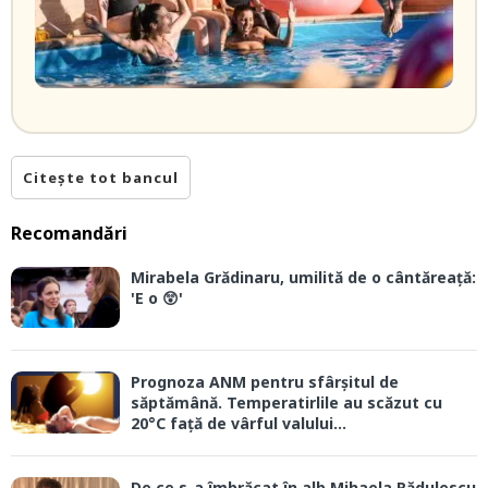
Citește tot bancul
Recomandări
Mirabela Grădinaru, umilită de o cântăreață:
'E o 😲'
Prognoza ANM pentru sfârșitul de
săptămână. Temperatirlile au scăzut cu
20°C față de vârful valului...
De ce s-a îmbrăcat în alb Mihaela Rădulescu