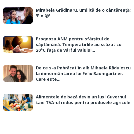
Mirabela Grădinaru, umilită de o cântăreață:
'E o 😲'
Prognoza ANM pentru sfârșitul de
săptămână. Temperatirlile au scăzut cu
20°C față de vârful valului...
De ce s-a îmbrăcat în alb Mihaela Rădulescu
la înmormântarea lui Felix Baumgartner:
Care este...
Alimentele de bază devin un lux! Guvernul
taie TVA-ul redus pentru produsele agricole