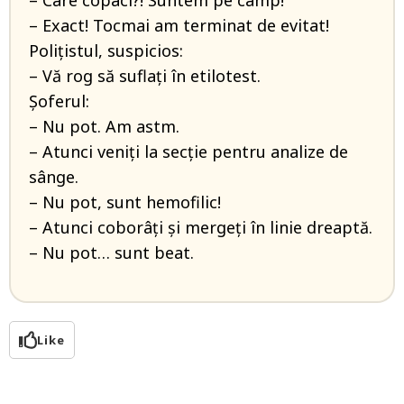
– Care copaci?! Suntem pe câmp!
– Exact! Tocmai am terminat de evitat!
Polițistul, suspicios:
– Vă rog să suflați în etilotest.
Șoferul:
– Nu pot. Am astm.
– Atunci veniți la secție pentru analize de
sânge.
– Nu pot, sunt hemofilic!
– Atunci coborâți și mergeți în linie dreaptă.
– Nu pot… sunt beat.
Like