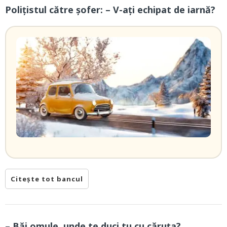
Polițistul către șofer: – V-ați echipat de iarnă?
Citește tot bancul
– Băi omule, unde te duci tu cu căruța?