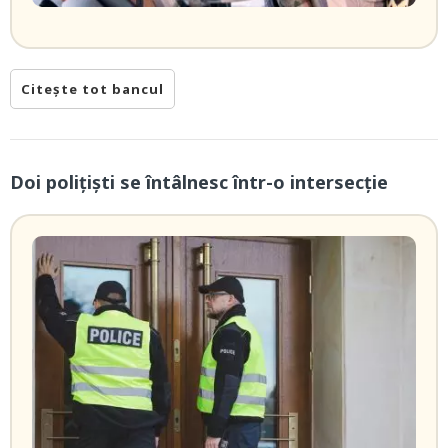
Citește tot bancul
Doi poliţişti se întâlnesc într-o intersecție