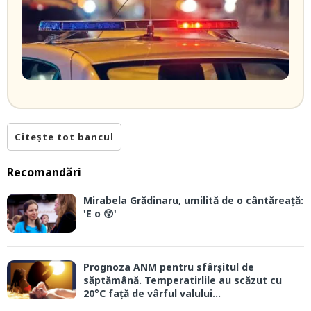
Citește tot bancul
Recomandări
Mirabela Grădinaru, umilită de o cântăreață:
'E o 😲'
Prognoza ANM pentru sfârșitul de
săptămână. Temperatirlile au scăzut cu
20°C față de vârful valului...