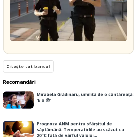
Citește tot bancul
Recomandări
Mirabela Grădinaru, umilită de o cântăreață:
'E o 😲'
Prognoza ANM pentru sfârșitul de
săptămână. Temperatirlile au scăzut cu
20°C față de vârful valului...