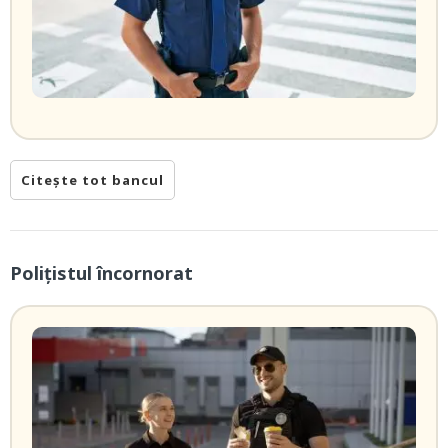
Citește tot bancul
Poliţistul încornorat