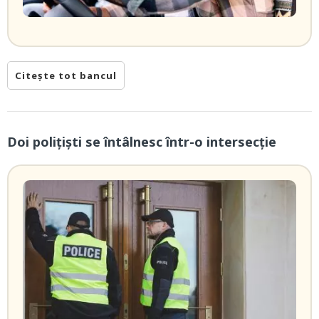
Citește tot bancul
Doi poliţişti se întâlnesc într-o intersecție