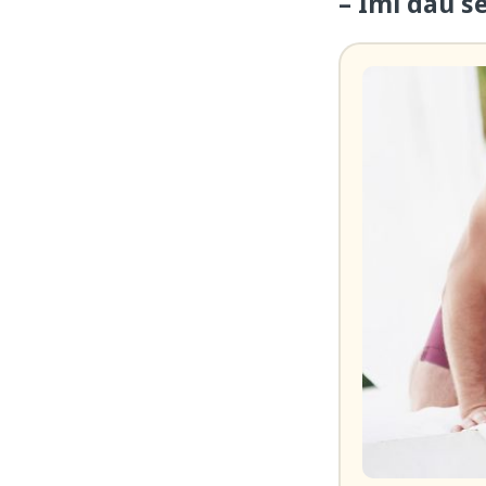
– Îmi dau s