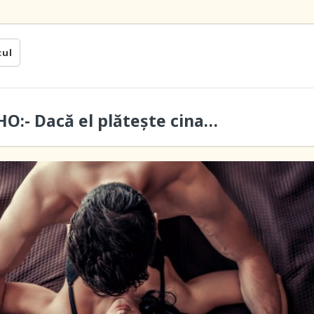
cul
O:- Dacă el plătește cina…