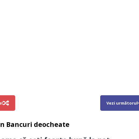
e!
Vezi următorul
in
Bancuri deocheate