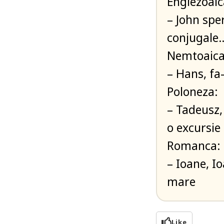
Englezoaic
– John sper
conjugale
Nemtoaica
– Hans, fa
Poloneza:
– Tadeusz, 
o excursie
Romanca:
– Ioane, Io
mare
Like