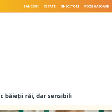
BANCURI
CITATE
GHICITORI
POZE HAIOASE
c băieții răi, dar sensibili