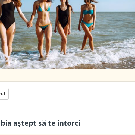
cul
abia aștept să te întorci