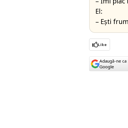
– Imi plac b
El:
– Ești fru
Like
Adaugă-ne ca 
Google