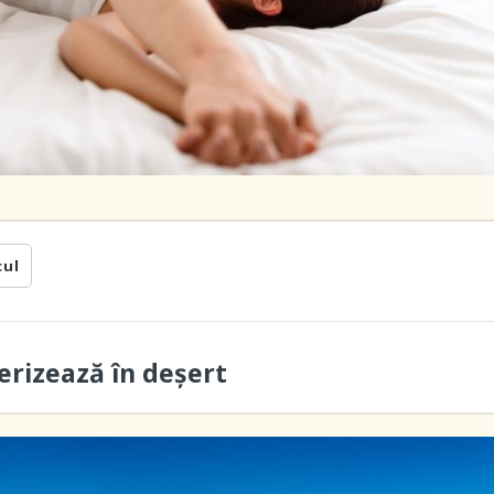
cul
erizează în deşert