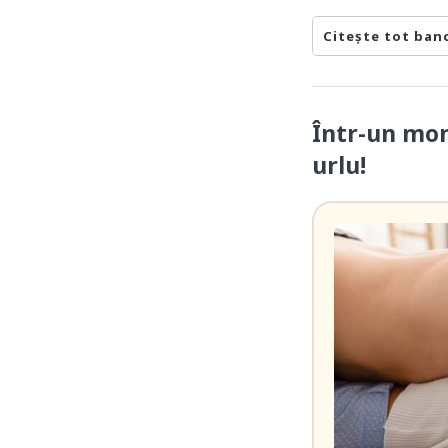
Citește tot ban
Într-un mom
urlu!