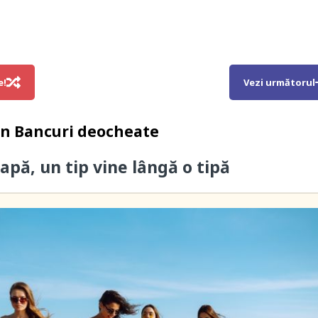
e!
Vezi următorul
in
Bancuri deocheate
apă, un tip vine lângă o tipă