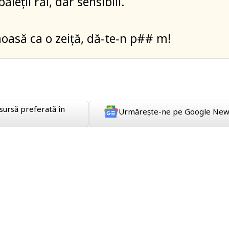
ăieții răi, dar sensibili.
moasă ca o zeiță, dă-te-n p## m!
sursă preferată în
Urmărește-ne pe Google New