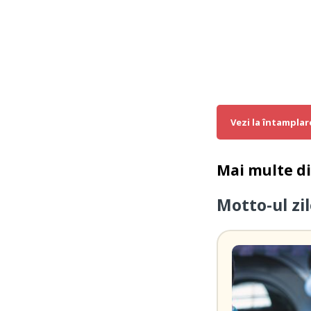
Vezi la întamplar
Mai multe d
Motto-ul zil