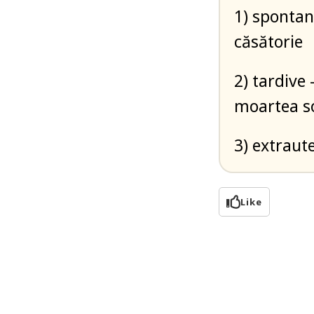
1) spontan
căsătorie
2) tardive 
moartea so
3) extraut
Like