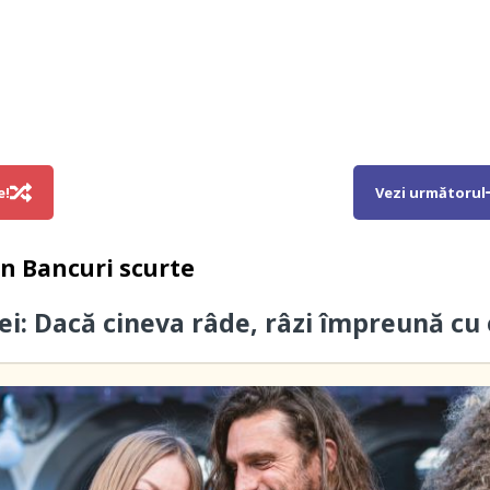
e!
Vezi următorul
in
Bancuri scurte
ei: Dacă cineva râde, râzi împreună cu 