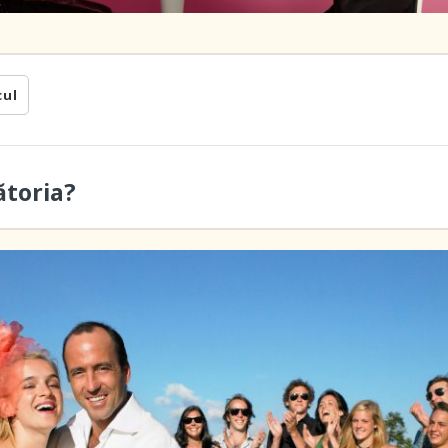
cul
ătoria?