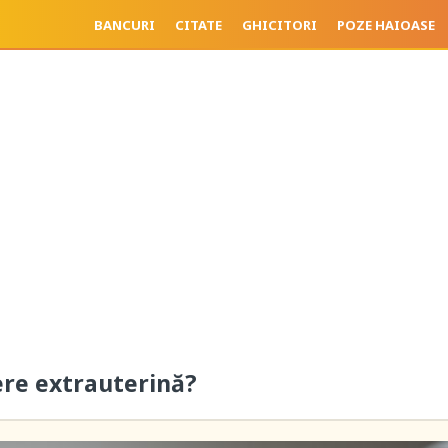
BANCURI
CITATE
GHICITORI
POZE HAIOASE
ere extrauterină?