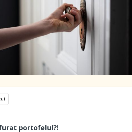
cul
furat portofelul?!