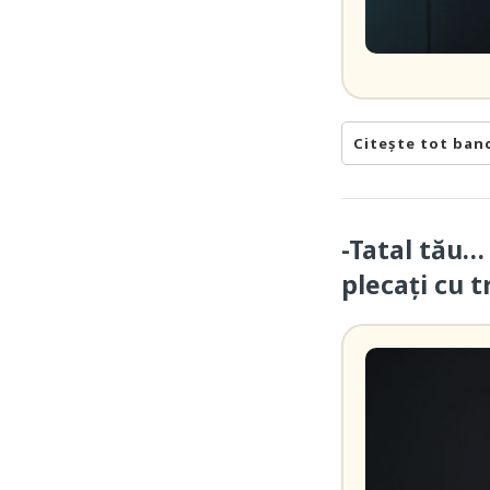
Citește tot ban
-Tatal tău…
plecați cu t