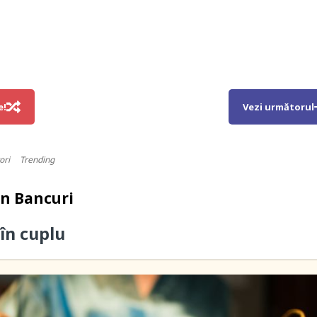
e!
Vezi următorul
ori
Trending
in
Bancuri
în cuplu