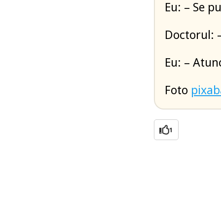
Eu: – Se pu
Doctorul: –
Eu: – Atunc
Foto
pixa
1