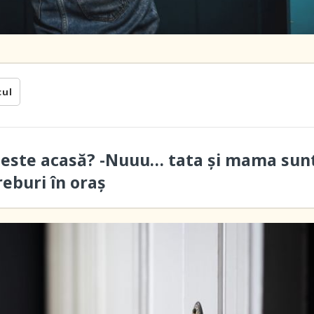
cul
 este acasă? -Nuuu… tata și mama sun
reburi în oraș