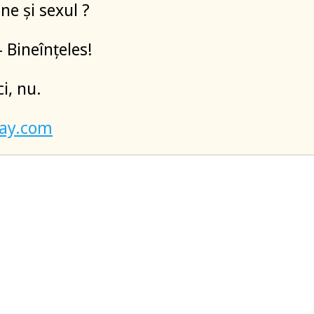
ne și sexul ?
 Bineînțeles!
i, nu.
bay.com