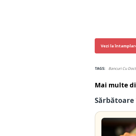
Vezi la întamplar
TAGS:
Bancuri Cu Doct
Mai multe d
Sărbătoare 