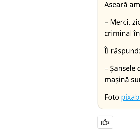
Aseară am 
– Merci, zi
criminal în
Îi răspund
– Șansele c
mașină sun
Foto
pixa
2