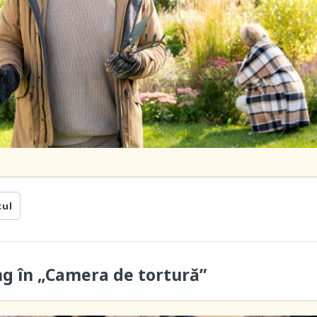
cul
ung în „Camera de tortură”