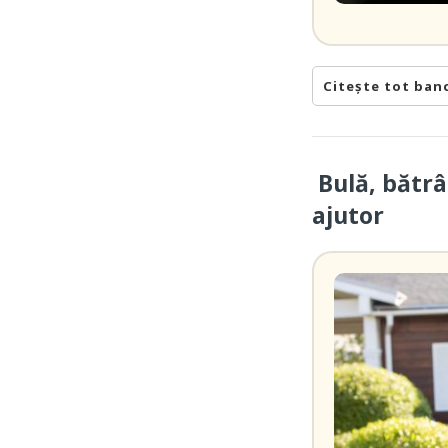
Citește tot ban
Bulă, bătrâ
ajutor