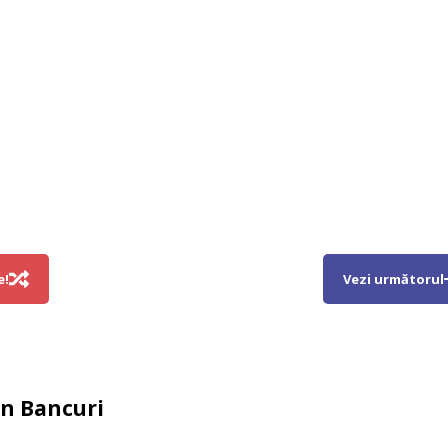
e!
Vezi următorul
in
Bancuri