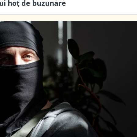
ui hoţ de buzunare