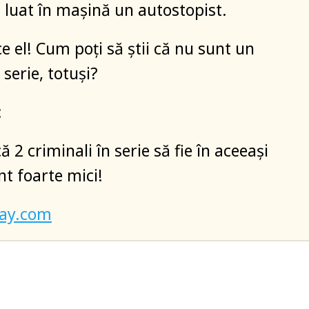
luat în mașină un autostopist.
ce el! Cum poți să știi că nu sunt un
 serie, totuși?
:
ă 2 criminali în serie să fie în aceeași
t foarte mici!
bay.com