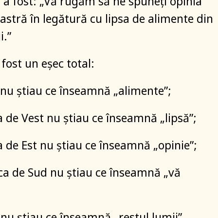
 a fost: „Vă rugăm să ne spuneţi opinia
tră în legătură cu lipsa de alimente din
i.”
fost un eşec total:
a nu ştiau ce înseamnă „alimente”;
a de Vest nu ştiau ce înseamnă „lipsă”;
a de Est nu ştiau ce înseamnă „opinie”;
ca de Sud nu ştiau ce înseamnă „vă
 nu ştiau ce înseamnă „restul lumii”.