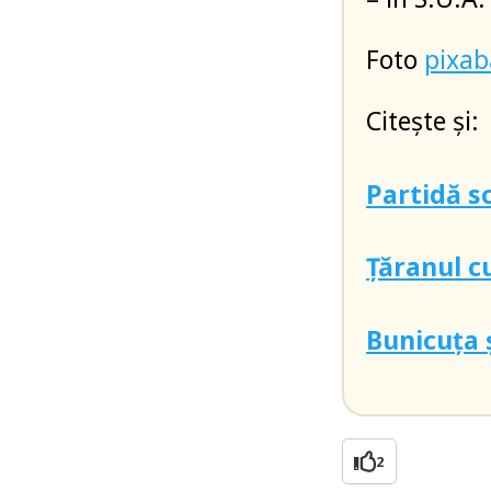
Foto
pixa
Citește și:
Partidă s
Țăranul c
Bunicuța 
2