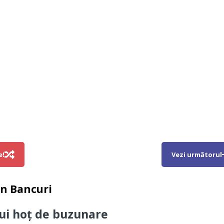
e!
Vezi următorul
in
Bancuri
ui hoţ de buzunare