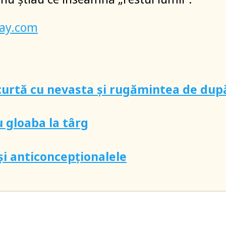
bay.com
curtă cu nevasta și rugămintea de dup
u gloaba la târg
și anticoncepționalele