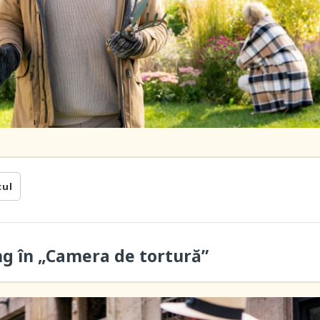
cul
ung în „Camera de tortură”