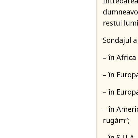
Întrebarea
dumneavoas
restul lumi
Sondajul a 
– în Afric
– în Europ
– în Europ
– în Ameri
rugăm”;
– în S.U.A.