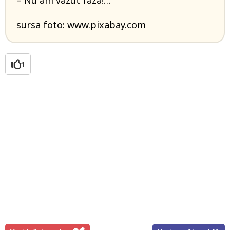
– Nu am vazut faza!…
sursa foto: www.pixabay.com
1