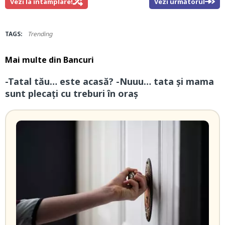
Vezi la întamplare!
Vezi următorul
TAGS:
Trending
Mai multe din
Bancuri
-Tatal tău… este acasă? -Nuuu… tata și mama
sunt plecați cu treburi în oraș