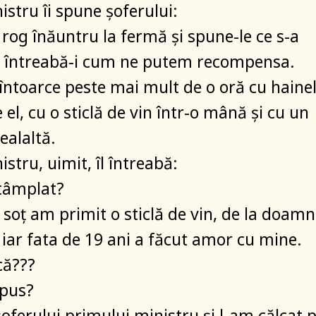
istru îi spune șoferului:
 rog înăuntru la fermă și spune-le ce s-a
i întreabă-i cum ne putem recompensa.
 întoarce peste mai mult de o oră cu haine
 el, cu o sticlă de vin într-o mână și cu un
ealaltă.
stru, uimit, îl întreabă:
ntâmplat?
a soț am primit o sticlă de vin, de la doam
 iar fata de 19 ani a făcut amor cu mine.
că???
spus?
șoferului primului ministru și l-am călcat 