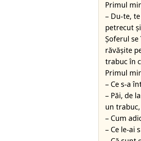
Primul min
– Du-te, te
petrecut ș
Șoferul se
răvășite pe
trabuc în c
Primul mini
– Ce s-a î
– Păi, de l
un trabuc,
– Cum adi
– Ce le-ai 
– Că sunt 