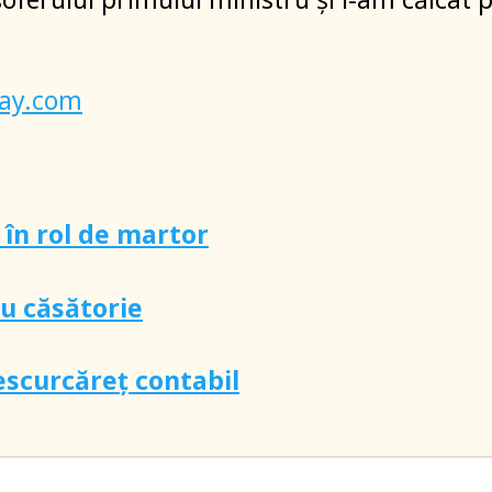
bay.com
 în rol de martor
u căsătorie
escurcăreț contabil