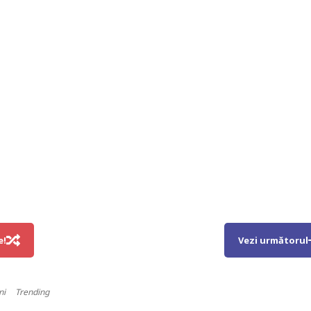
e!
Vezi următorul
ni
Trending