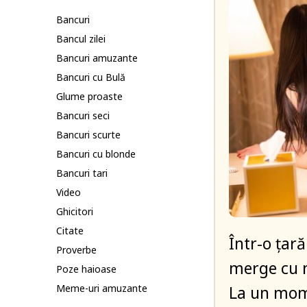
Bancuri
Bancul zilei
Bancuri amuzante
Bancuri cu Bulă
Glume proaste
Bancuri seci
Bancuri scurte
Bancuri cu blonde
Bancuri tari
Video
Ghicitori
Citate
Într-o țar
Proverbe
merge cu m
Poze haioase
La un mome
Meme-uri amuzante