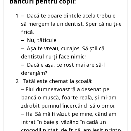
bancuri pentru copii:
– Dacă te doare dintele acela trebuie
să mergem la un dentist. Sper că nu ți-e
frică.
– Nu, tăticule.
– Așa te vreau, curajos. Să știi că
dentistul nu-ți face nimic!
– Dacă e așa, ce rost mai are să-l
deranjăm?
Tatăl este chemat la școală:
– Fiul dumneavoastră a desenat pe
bancă o muscă, foarte reală, și mi-am
zdrobit pumnul încercând să o omor.
– Ha! Să mă fi văzut pe mine, când am
intrat în baie și văzând în cadă un
crocodil pictat, de frică, am ieșit printr-