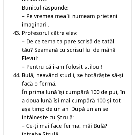
Bunicul răspunde:
– Pe vremea mea îi numeam prieteni
imaginari…
Profesorul către elev:
– De ce tema ta pare scrisă de tatăl
tău? Seamană cu scrisul lui de mână!
Elevul:
– Pentru că i-am folosit stiloul!
Bulă, neavând studii, se hotărăște să-și
facă o fermă.
În prima lună își cumpără 100 de pui, în
a doua lună își mai cumpără 100 și tot
așa timp de un an. După un an se
întâlnește cu Ștrulă:
– Ce-ți mai face ferma, măi Bulă?
întreba Ștrulă.