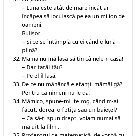
– Luna este atât de mare încât ar
încăpea să locuiască pe ea un milion de
oameni.
Bulișor:
– Și ce se întâmplă cu ei când e lună
plină?
Mama nu mă lasă să țin câinele-n casă!
– Dar tatăl tău?
– Pe el îl lasă.
De ce nu mănâncă elefanții mămăligă?
Pentru că nimeni nu le dă.
Mămico, spune-mi, te rog, când m-ai
făcut, doreai o fetiță sau un băiețel?
– Ca să-ți spun drept, voiam numai să
mă uit la film…
Profesorul de matematică, de vorbă cu