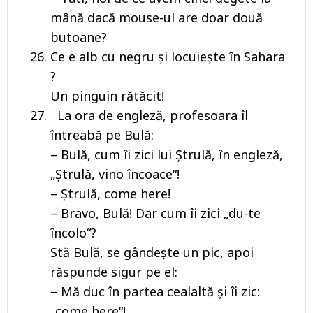
mână dacă mouse-ul are doar două
butoane?
Ce e alb cu negru şi locuieşte în Sahara
?
Un pinguin rătăcit!
La ora de engleză, profesoara îl
întreabă pe Bulă:
– Bulă, cum îi zici lui Ştrulă, în engleză,
„Ştrulă, vino încoace“!
– Ştrulă, come here!
– Bravo, Bulă! Dar cum îi zici „du-te
încolo“?
Stă Bulă, se gândeşte un pic, apoi
răspunde sigur pe el:
– Mă duc în partea cealaltă şi îi zic:
„come here“!