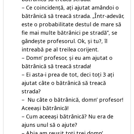
– Ce coincidență, ați ajutat amândoi o
bătrânică să treacă strada. „Într-adevăr,
este o probabilitate destul de mare să
fie mai multe bătrânici pe stradă”, se
gândește profesorul. Ok, și tu?, îl
intreabă pe al treilea corijent.
– Domn’ profesor, și eu am ajutat o
bătrânică să treacă strada!
– Ei asta-i prea de tot, deci toți 3 ați
ajutat câte o bătrânică să treacă
strada?
– Nu câte o bătrânică, domn’ profesor!
Aceeași bătrânică!
– Cum aceeași bătrânică? Nu era de
ajuns unul să o ajute?
– Abia am reușit toți trei domn’