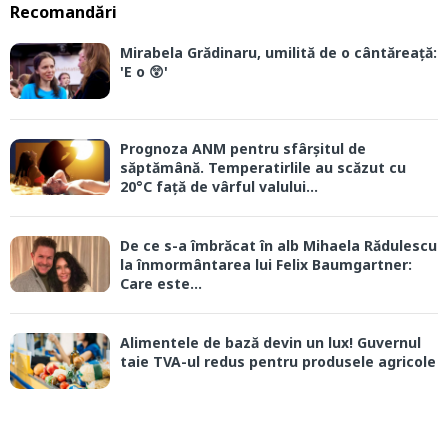
Recomandări
Mirabela Grădinaru, umilită de o cântăreață:
'E o 😲'
Prognoza ANM pentru sfârșitul de
săptămână. Temperatirlile au scăzut cu
20°C față de vârful valului...
De ce s-a îmbrăcat în alb Mihaela Rădulescu
la înmormântarea lui Felix Baumgartner:
Care este...
Alimentele de bază devin un lux! Guvernul
taie TVA-ul redus pentru produsele agricole