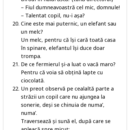
– Fiul dumneavoastră cel mic, domnule!
– Talentat copil, nu-i așa?
Cine este mai puternic, un elefant sau
un melc?
Un melc, pentru că îşi cară toată casa
în spinare, elefantul își duce doar
trompa.
De ce fermierul şi-a luat o vacă maro?
Pentru că voia să obţină lapte cu
ciocolată.
Un preot observă pe cealaltă parte a
străzii un copil care nu ajungea la
sonerie, deși se chinuia de numa’,
numa’.
Traversează și sună el, după care se
apleacă spre micuț: