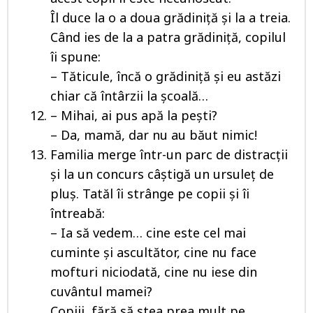
Îl duce la o a doua grădiniţă şi la a treia.
Când ies de la a patra grădiniţă, copilul
îi spune:
– Tăticule, încă o grădiniţă şi eu astăzi
chiar că întârzii la şcoală…
– Mihai, ai pus apă la pești?
– Da, mamă, dar nu au băut nimic!
Familia merge într-un parc de distracţii
şi la un concurs câştigă un ursuleţ de
pluş. Tatăl îi strânge pe copii şi îi
întreabă:
– Ia să vedem… cine este cel mai
cuminte şi ascultător, cine nu face
mofturi niciodată, cine nu iese din
cuvântul mamei?
Copiii, fără să stea prea mult pe