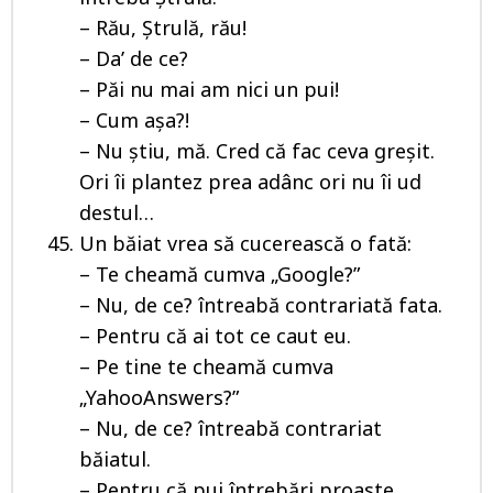
– Rău, Ștrulă, rău!
– Da’ de ce?
– Păi nu mai am nici un pui!
– Cum așa?!
– Nu știu, mă. Cred că fac ceva greșit.
Ori îi plantez prea adânc ori nu îi ud
destul…
Un băiat vrea să cucerească o fată:
– Te cheamă cumva „Google?”
– Nu, de ce? întreabă contrariată fata.
– Pentru că ai tot ce caut eu.
– Pe tine te cheamă cumva
„YahooAnswers?”
– Nu, de ce? întreabă contrariat
băiatul.
– Pentru că pui întrebări proaste.