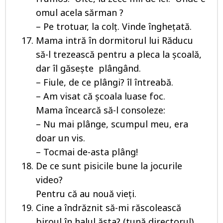
omul acela sărman ?
– Pe trotuar, la colţ. Vinde îngheţată.
Mama intră în dormitorul lui Răducu
să-l trezească pentru a pleca la școală,
dar îl găseşte plângând.
– Fiule, de ce plângi? îl întreabă.
– Am visat că şcoala luase foc.
Mama încearcă să-l consoleze:
– Nu mai plânge, scumpul meu, era
doar un vis.
– Tocmai de-asta plâng!
De ce sunt pisicile bune la jocurile
video?
Pentru că au nouă vieţi.
Cine a îndrăznit să-mi răscolească
biroul în halul ăsta? (tună directorul)