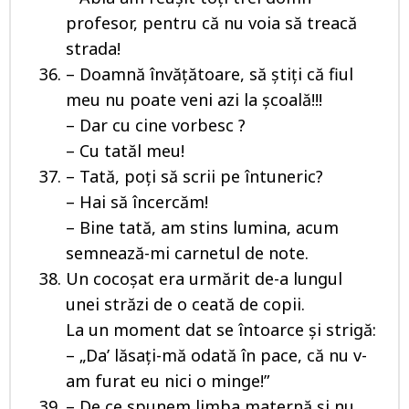
profesor, pentru că nu voia să treacă
strada!
– Doamnă învăţătoare, să ştiţi că fiul
meu nu poate veni azi la şcoală!!!
– Dar cu cine vorbesc ?
– Cu tatăl meu!
– Tată, poți să scrii pe întuneric?
– Hai să încercăm!
– Bine tată, am stins lumina, acum
semnează-mi carnetul de note.
Un cocoşat era urmărit de-a lungul
unei străzi de o ceată de copii.
La un moment dat se întoarce şi strigă:
– „Da’ lăsați-mă odată în pace, că nu v-
am furat eu nici o minge!”
– De ce spunem limba maternă și nu