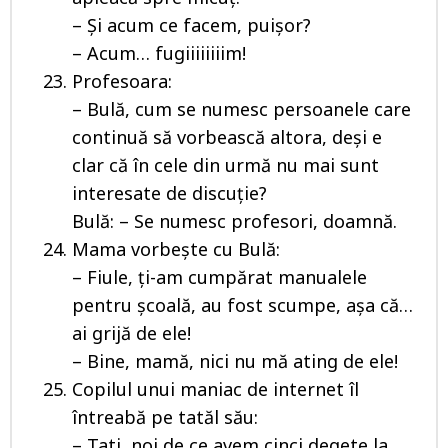
– Și acum ce facem, puișor?
– Acum… fugiiiiiiiim!
Profesoara:
– Bulă, cum se numesc persoanele care
continuă să vorbească altora, deşi e
clar că în cele din urmă nu mai sunt
interesate de discuţie?
Bulă: – Se numesc profesori, doamnă.
Mama vorbește cu Bulă:
– Fiule, ți-am cumpărat manualele
pentru școală, au fost scumpe, așa că…
ai grijă de ele!
– Bine, mamă, nici nu mă ating de ele!
Copilul unui maniac de internet îl
întreabă pe tatăl său:
– Tati, noi de ce avem cinci degete la