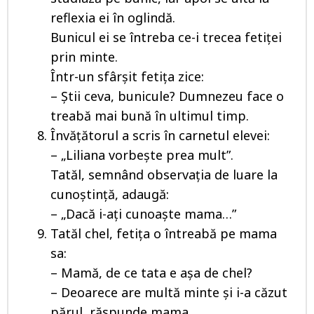
reflexia ei în oglindă.
Bunicul ei se întreba ce-i trecea fetiței
prin minte.
Într-un sfârșit fetița zice:
– Știi ceva, bunicule? Dumnezeu face o
treabă mai bună în ultimul timp.
Învăţătorul a scris în carnetul elevei:
– „Liliana vorbeşte prea mult”.
Tatăl, semnând observaţia de luare la
cunoştinţă, adaugă:
– „Dacă i-aţi cunoaşte mama…”
Tatăl chel, fetiţa o întreabă pe mama
sa:
– Mamă, de ce tata e aşa de chel?
– Deoarece are multă minte şi i-a căzut
părul, răspunde mama.