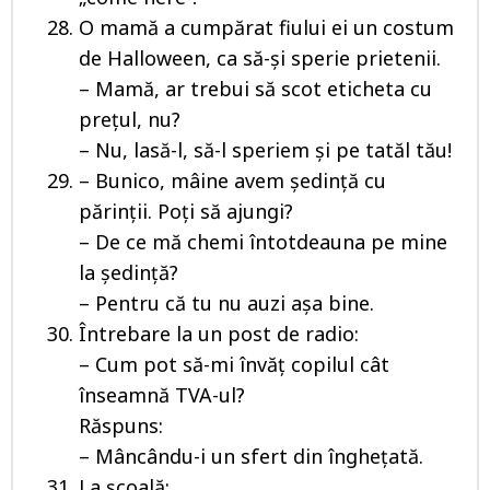
O mamă a cumpărat fiului ei un costum
de Halloween, ca să-şi sperie prietenii.
– Mamă, ar trebui să scot eticheta cu
preţul, nu?
– Nu, lasă-l, să-l speriem şi pe tatăl tău!
– Bunico, mâine avem ședință cu
părinții. Poți să ajungi?
– De ce mă chemi întotdeauna pe mine
la ședință?
– Pentru că tu nu auzi așa bine.
Întrebare la un post de radio:
– Cum pot să-mi învăț copilul cât
înseamnă TVA-ul?
Răspuns:
– Mâncându-i un sfert din înghețată.
La școală: