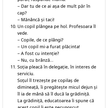
– Dar tu de ce ai aşa de mult păr în
cap?
– Mănâncă şi taci!
Un copil plângea pe hol. Profesoara îl
vede.
– Copile, de ce plângi?
– Un copil mi-a furat plăcinta!
– A fost cu intenţie?
– Nu, cu brânză…
Soţia pleacă în delegaţie, în interes de
serviciu.
Soţul îl trezeşte pe copilaş de
dimineaţă, îi pregăteşte micul dejun şi
îl ia de mână să îl ducă la grădiniţă.
La grădiniță, educatoarea îi spune că
acest copil îi este necunoscut.