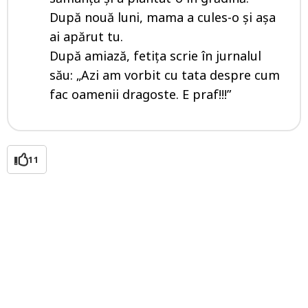
După nouă luni, mama a cules-o și așa
ai apărut tu.
După amiază, fetița scrie în jurnalul
său: „Azi am vorbit cu tata despre cum
fac oamenii dragoste. E praf!!!”
11