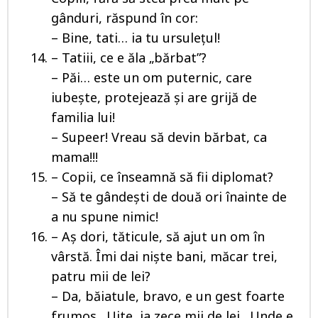
gânduri, răspund în cor:
– Bine, tati… ia tu ursuleţul!
– Tatiii, ce e ăla „bărbat”?
– Păi… este un om puternic, care
iubește, protejează și are grijă de
familia lui!
– Supeer! Vreau să devin bărbat, ca
mama!!!
– Copii, ce înseamnă să fii diplomat?
– Să te gândești de două ori înainte de
a nu spune nimic!
– Aş dori, tăticule, să ajut un om în
vârstă. Îmi dai nişte bani, măcar trei,
patru mii de lei?
– Da, băiatule, bravo, e un gest foarte
frumos. Uite, ia zece mii de lei. Unde e