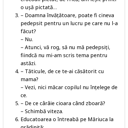
o ușă pictată…
– Doamna învăţătoare, poate fi cineva
pedepsit pentru un lucru pe care nu l-a
făcut?
– Nu.
– Atunci, vă rog, să nu mă pedepsiţi,
fiindcă nu mi-am scris tema pentru
astăzi.
– Tăticule, de ce te-ai căsătorit cu
mama?
– Vezi, nici măcar copilul nu înţelege de
ce.
– De ce cârâie cioara când zboară?
– Schimbă viteza.
Educatoarea o întreabă pe Măriuca la
grădiniță: