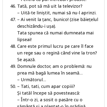
Tată, pot să mă uit la televizor?
– Uită-te liniștit, numai să nu-l aprinzi.
– Ai venit la țanc, bunico! (zise băiețelul
deschizându-i ușa).
Tata spunea că numai dumneata mai
lipseai!
Care este primul lucru pe care îl face
un rege sau o regină când vine la tron?
Se așază.
Domnule doctor, am o problemă: nu
prea mă bagă lumea în seamă…
– Următorul…
– Tati, tati, cum apar copiii?
Și tatăl începe să povestească:
– Într-o zi, a sosit o pasăre cu o
sămânță și a plantat-o în grădină.