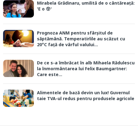
Mirabela Grădinaru, umilită de o cântăreață:
'E o 😲'
Prognoza ANM pentru sfârșitul de
săptămână. Temperatirlile au scăzut cu
20°C față de vârful valului...
De ce s-a îmbrăcat în alb Mihaela Rădulescu
la înmormântarea lui Felix Baumgartner:
Care este...
Alimentele de bază devin un lux! Guvernul
taie TVA-ul redus pentru produsele agricole