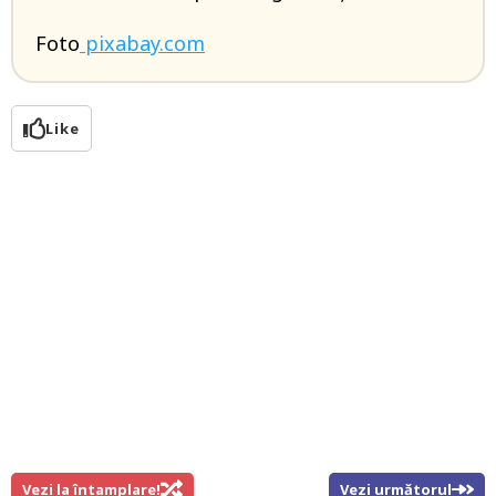
Foto
pixabay.com
Like
Vezi la întamplare!
Vezi următorul