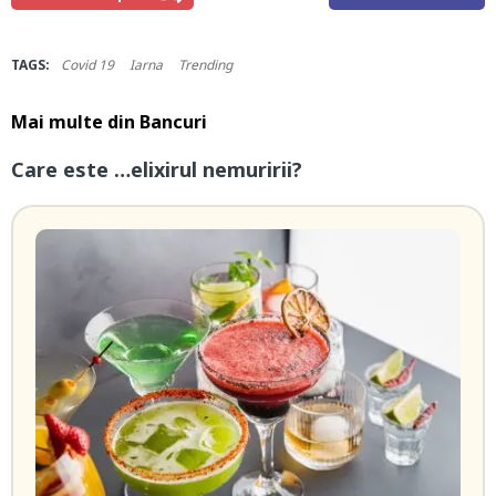
TAGS:
Covid 19
Iarna
Trending
Mai multe din
Bancuri
Care este …elixirul nemuririi?