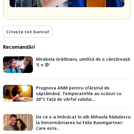
Citește tot bancul
Recomandări
Mirabela Grădinaru, umilită de o cântăreață:
'E o 😲'
Prognoza ANM pentru sfârșitul de
săptămână. Temperatirlile au scăzut cu
20°C față de vârful valului...
De ce s-a îmbrăcat în alb Mihaela Rădulescu
la înmormântarea lui Felix Baumgartner:
Care este...