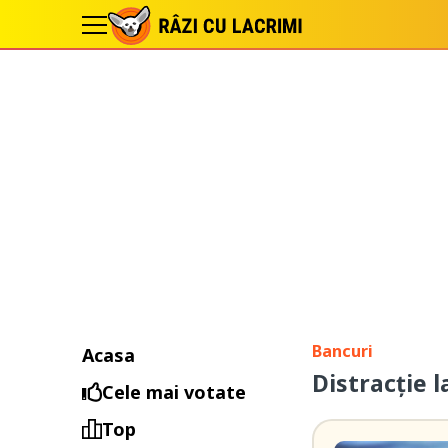
Bancuri
Acasa
Distracție l
Cele mai votate
Top