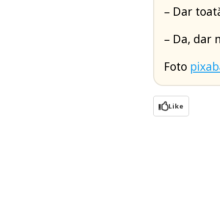
– Dar toat
– Da, dar 
Foto
pixa
Like