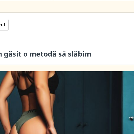
cul
m găsit o metodă să slăbim