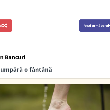
e!
Vezi următorul
in
Bancuri
cumpără o fântână