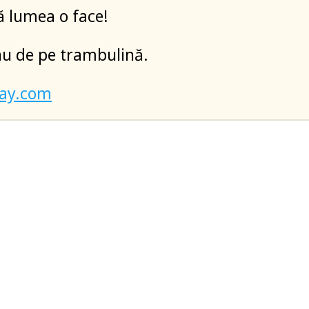
ă lumea o face!
nu de pe trambulină.
bay.com