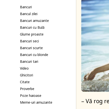
Bancuri
Bancul zilei
Bancuri amuzante
Bancuri cu Bulă
Glume proaste
Bancuri seci
Bancuri scurte
Bancuri cu blonde
Bancuri tari
Video
Ghicitori
Citate
Proverbe
Poze haioase
– Vă rog r
Meme-uri amuzante