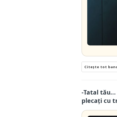
Citește tot ban
-Tatal tău…
plecați cu t