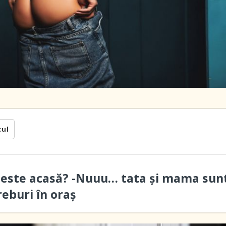
cul
 este acasă? -Nuuu… tata și mama sun
reburi în oraș