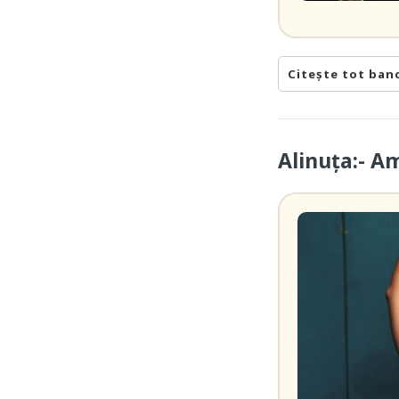
Citește tot ban
Alinuța:- A