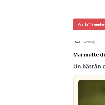
Vezi la întamplar
TAGS:
Trending
Mai multe d
Un bătrân 