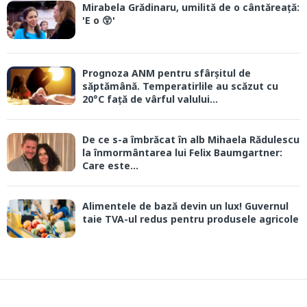
Mirabela Grădinaru, umilită de o cântăreață:
'E o 😲'
Prognoza ANM pentru sfârșitul de
săptămână. Temperatirlile au scăzut cu
20°C față de vârful valului...
De ce s-a îmbrăcat în alb Mihaela Rădulescu
la înmormântarea lui Felix Baumgartner:
Care este...
Alimentele de bază devin un lux! Guvernul
taie TVA-ul redus pentru produsele agricole