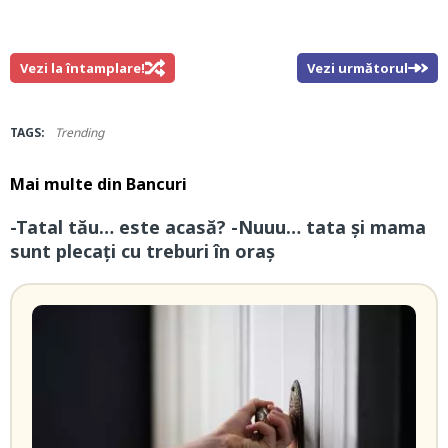
Vezi la întamplare!
Vezi următorul
TAGS:
Trending
Mai multe din
Bancuri
-Tatal tău… este acasă? -Nuuu… tata și mama
sunt plecați cu treburi în oraș