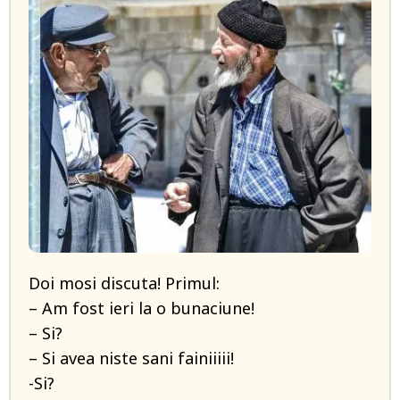
Doi mosi discuta! Primul:
– Am fost ieri la o bunaciune!
– Si?
– Si avea niste sani fainiiiii!
-Si?