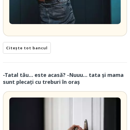
Citește tot bancul
-Tatal tău… este acasă? -Nuuu… tata și mama
sunt plecați cu treburi în oraș