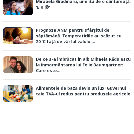
Mirabela Grădinaru, umilită de o cântăreață:
'E o 😲'
Prognoza ANM pentru sfârșitul de
săptămână. Temperatirlile au scăzut cu
20°C față de vârful valului...
De ce s-a îmbrăcat în alb Mihaela Rădulescu
la înmormântarea lui Felix Baumgartner:
Care este...
Alimentele de bază devin un lux! Guvernul
taie TVA-ul redus pentru produsele agricole