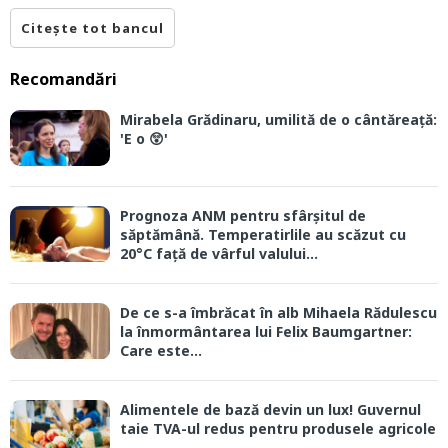
Citește tot bancul
Recomandări
Mirabela Grădinaru, umilită de o cântăreață:
'E o 😲'
Prognoza ANM pentru sfârșitul de
săptămână. Temperatirlile au scăzut cu
20°C față de vârful valului...
De ce s-a îmbrăcat în alb Mihaela Rădulescu
la înmormântarea lui Felix Baumgartner:
Care este...
Alimentele de bază devin un lux! Guvernul
taie TVA-ul redus pentru produsele agricole