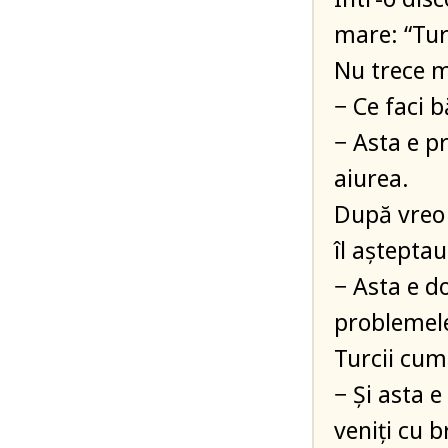
mare: “Tur
Nu trece m
− Ce faci b
− Asta e p
aiurea.
După vreo 
îl aștepta
− Asta e d
problemele 
Turcii cum 
− Și asta 
veniți cu b