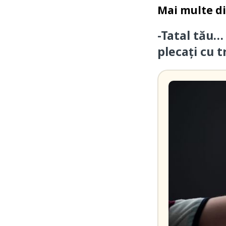
Mai multe d
-Tatal tău…
plecați cu t