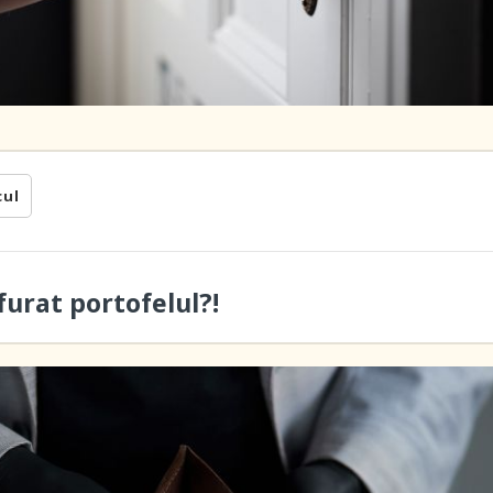
cul
furat portofelul?!