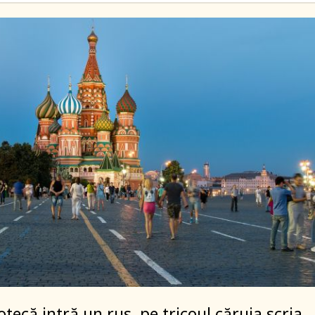
otecă intră un rus, pe tricoul căruia scria