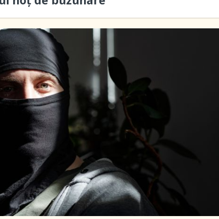
ui hoţ de buzunare