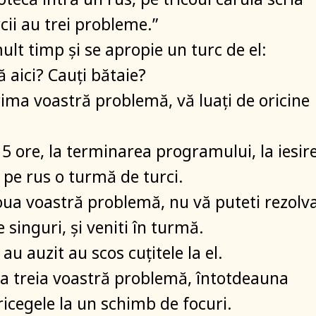
cii au trei probleme.”
ult timp și se apropie un turc de el:
ă aici? Cauți bătaie?
rima voastră problemă, vă luați de oricine
5 ore, la terminarea programului, la iesir
u pe rus o turmă de turci.
oua voastră problemă, nu vă puteti rezolv
singuri, și veniti în turmă.
au auzit au scos cuțitele la el.
e a treia voastră problemă, întotdeauna
ricegele la un schimb de focuri.