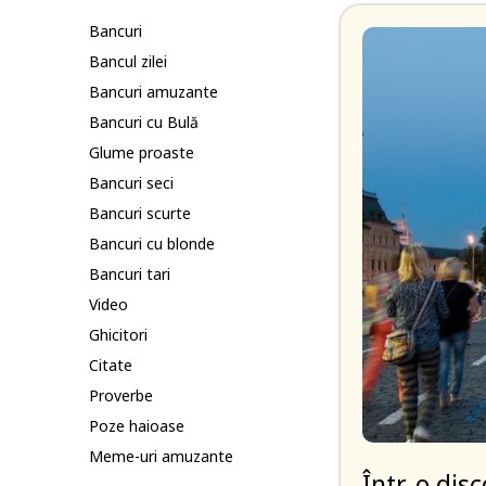
Bancuri
Bancul zilei
Bancuri amuzante
Bancuri cu Bulă
Glume proaste
Bancuri seci
Bancuri scurte
Bancuri cu blonde
Bancuri tari
Video
Ghicitori
Citate
Proverbe
Poze haioase
Meme-uri amuzante
Într-o disc