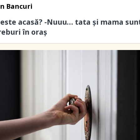
in
Bancuri
 este acasă? -Nuuu… tata și mama sun
reburi în oraș