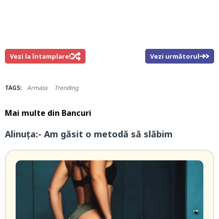
Vezi la întamplare!
Vezi următorul
TAGS:
Armata
Trending
Mai multe din
Bancuri
Alinuța:- Am găsit o metodă să slăbim