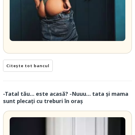
Citește tot bancul
-Tatal tău… este acasă? -Nuuu… tata și mama
sunt plecați cu treburi în oraș