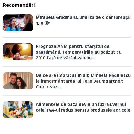
Recomandări
Mirabela Grădinaru, umilită de o cântăreață:
'E o 😲'
Prognoza ANM pentru sfârșitul de
săptămână. Temperatirlile au scăzut cu
20°C față de vârful valului...
De ce s-a îmbrăcat în alb Mihaela Rădulescu
la înmormântarea lui Felix Baumgartner:
Care este...
Alimentele de bază devin un lux! Guvernul
taie TVA-ul redus pentru produsele agricole