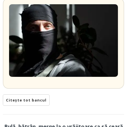
Citește tot bancul
Bulă, bătrân, merge la o vrăjitoare ca să ceară