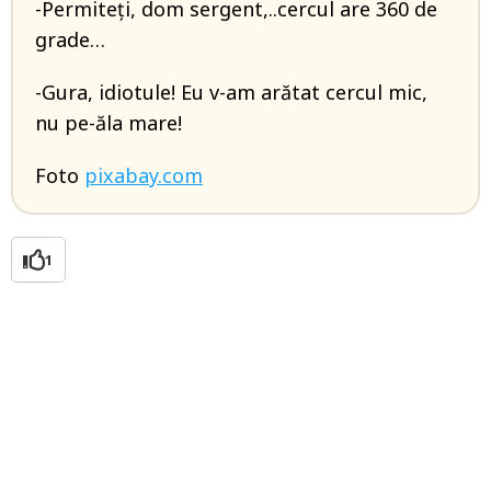
-Permiteți, dom sergent,..cercul are 360 de
grade…
-Gura, idiotule! Eu v-am arătat cercul mic,
nu pe-ăla mare!
Foto
pixabay.com
1