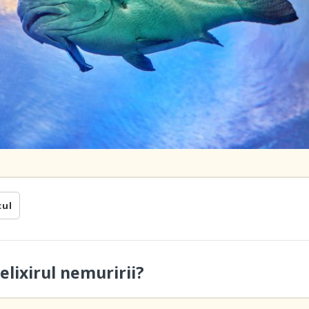
cul
elixirul nemuririi?