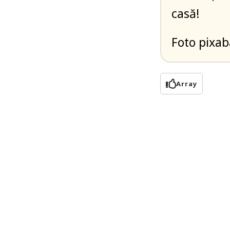
casă!
Foto pixa
Array