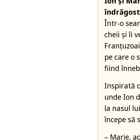
Ion și Mar
îndrăgost
Într-o sea
cheii și î
Franțuzoai
pe care o s
fiind înne
Inspirată 
unde Ion do
la nasul lu
începe să s
– Marie, ad