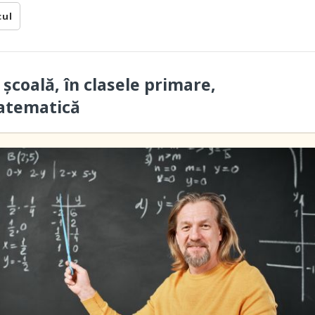
cul
 școală, în clasele primare,
matematică