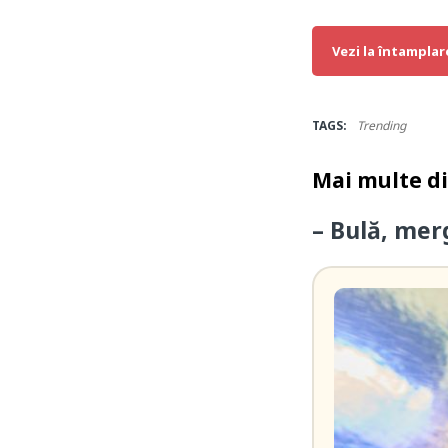
Vezi la întamplar
TAGS:
Trending
Mai multe d
– Bulă, mer