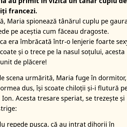
ia au primit în vizită un tânăr cuplu de
iți francezi.
ră, Maria spionează tânărul cuplu pe gaur
i vede pe aceștia cum făceau dragoste.
ca era îmbrăcată într-o lenjerie foarte sex
coate și o trece pe la nasul soțului, acesta
bunit de plăcere!
de scena urmărită, Maria fuge în dormitor,
rmea dus, își scoate chiloții și-i flutură p
i Ion. Acesta tresare speriat, se trezește și
trige:
u repede pușca, că au intrat dihorii în