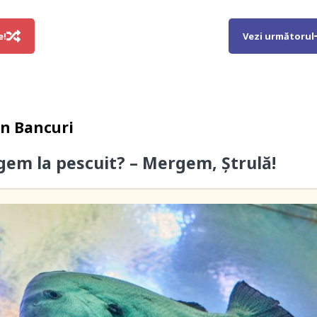
e!
Vezi următorul
in
Bancuri
gem la pescuit? – Mergem, Ștrulă!