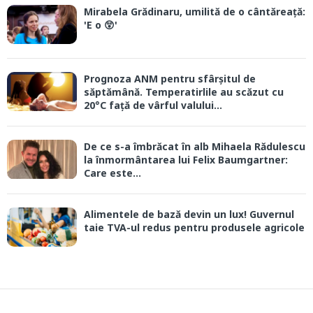
Mirabela Grădinaru, umilită de o cântăreață:
'E o 😲'
Prognoza ANM pentru sfârșitul de
săptămână. Temperatirlile au scăzut cu
20°C față de vârful valului...
De ce s-a îmbrăcat în alb Mihaela Rădulescu
la înmormântarea lui Felix Baumgartner:
Care este...
Alimentele de bază devin un lux! Guvernul
taie TVA-ul redus pentru produsele agricole