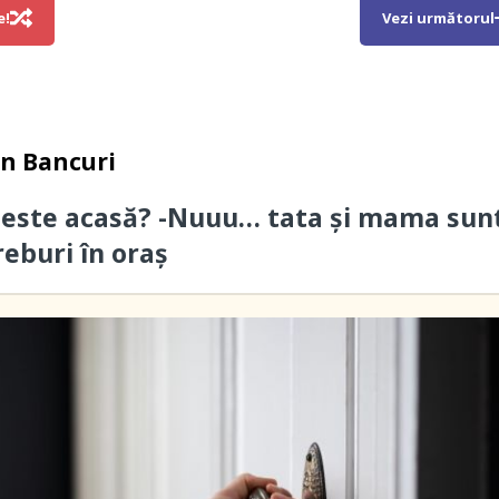
e!
Vezi următorul
in
Bancuri
 este acasă? -Nuuu… tata și mama sun
reburi în oraș