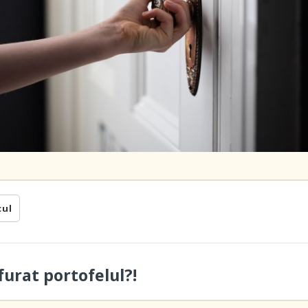
cul
furat portofelul?!