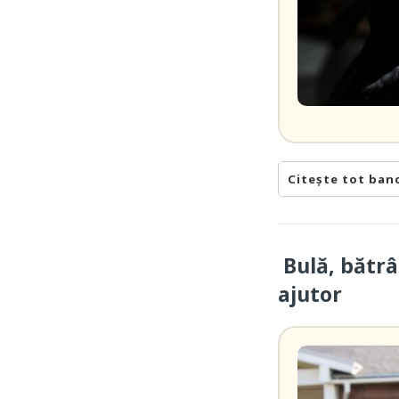
Citește tot ban
Bulă, bătrâ
ajutor