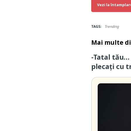
Vezi la întamplar
TAGS:
Trending
Mai multe d
-Tatal tău…
plecați cu t