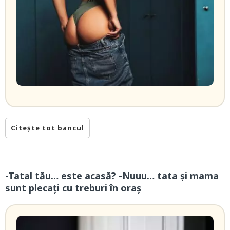
Citește tot bancul
-Tatal tău… este acasă? -Nuuu… tata și mama
sunt plecați cu treburi în oraș