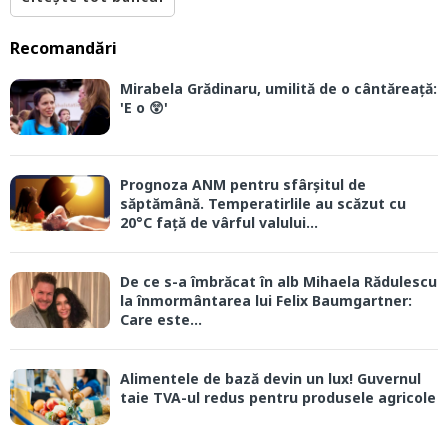
Recomandări
Mirabela Grădinaru, umilită de o cântăreață:
'E o 😲'
Prognoza ANM pentru sfârșitul de
săptămână. Temperatirlile au scăzut cu
20°C față de vârful valului...
De ce s-a îmbrăcat în alb Mihaela Rădulescu
la înmormântarea lui Felix Baumgartner:
Care este...
Alimentele de bază devin un lux! Guvernul
taie TVA-ul redus pentru produsele agricole