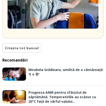
Citește tot bancul
Recomandări
Mirabela Grădinaru, umilită de o cântăreață:
'E o 😲'
Prognoza ANM pentru sfârșitul de
săptămână. Temperatirlile au scăzut cu
20°C față de vârful valului...