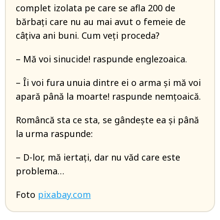
complet izolata pe care se afla 200 de
bărbați care nu au mai avut o femeie de
câțiva ani buni. Cum veți proceda?
– Mă voi sinucide! raspunde englezoaica.
– Îi voi fura unuia dintre ei o arma și mă voi
apară până la moarte! raspunde nemțoaică.
Româncă sta ce sta, se gândește ea și până
la urma raspunde:
– D-lor, mă iertați, dar nu văd care este
problema…
Foto
pixabay.com