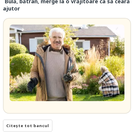
Bulă, bătrân, merge la o vrăjitoare ca să ceară
ajutor
Citește tot bancul