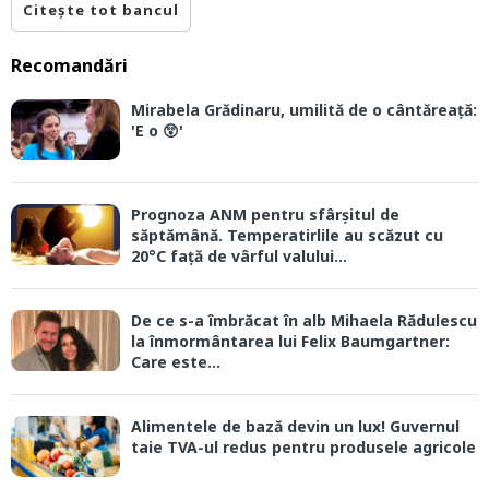
Citește tot bancul
Recomandări
Mirabela Grădinaru, umilită de o cântăreață:
'E o 😲'
Prognoza ANM pentru sfârșitul de
săptămână. Temperatirlile au scăzut cu
20°C față de vârful valului...
De ce s-a îmbrăcat în alb Mihaela Rădulescu
la înmormântarea lui Felix Baumgartner:
Care este...
Alimentele de bază devin un lux! Guvernul
taie TVA-ul redus pentru produsele agricole