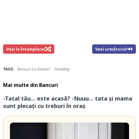
Vezi la întamplare!
Vezi următorul
TAGS:
Bancuri Cu Doctori
Trending
Mai multe din
Bancuri
-Tatal tău… este acasă? -Nuuu… tata și mama
sunt plecați cu treburi în oraș