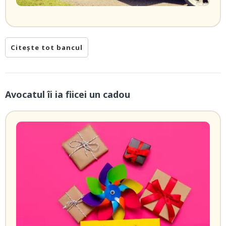
Citește tot bancul
Avocatul îi ia fiicei un cadou