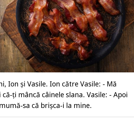
i, Ion şi Vasile. Ion către Vasile: - Mă
i că-ţi mâncă câinele slana. Vasile: - Apoi
umă-sa că brişca-i la mine.