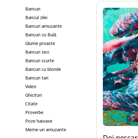
Bancuri
Bancul zilei
Bancuri amuzante
Bancuri cu Bulă
Glume proaste
Bancuri seci
Bancuri scurte
Bancuri cu blonde
Bancuri tari
Video
Ghicitori
Citate
Proverbe
Poze haioase
Meme-uri amuzante
Doi pescar