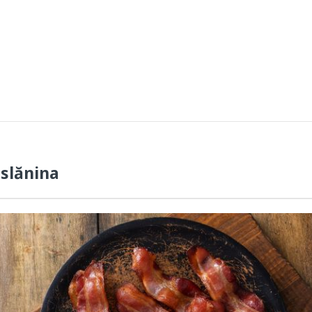
 slănina