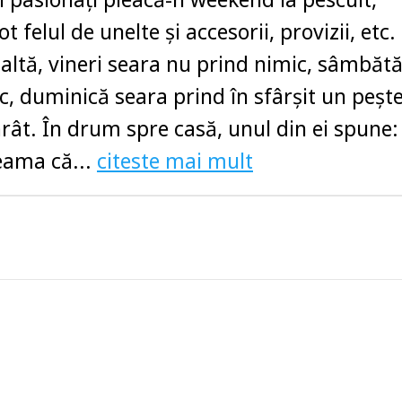
 felul de unelte şi accesorii, provizii, etc.
altă, vineri seara nu prind nimic, sâmbăt
c, duminică seara prind în sfârşit un peşt
rât. În drum spre casă, unul din ei spune: 
seama că...
citeste mai mult