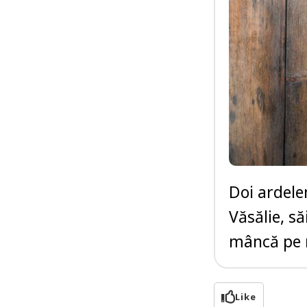
Doi ardelen
Văsălie, să
mâncă pe m
Like