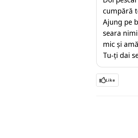
cumpără tot
Ajung pe b
seara nimi
mic şi amă
Tu-ţi dai 
Like