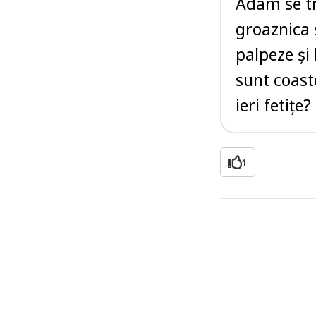
Adam se t
groaznica 
palpeze și
sunt coast
ieri fetițe?
1