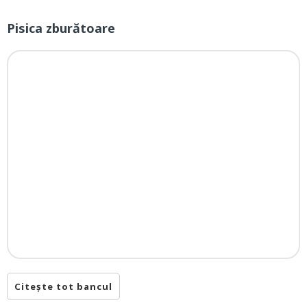
Pisica zburătoare
Citește tot bancul