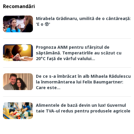
Recomandări
Mirabela Grădinaru, umilită de o cântăreață:
'E o 😲'
Prognoza ANM pentru sfârșitul de
săptămână. Temperatirlile au scăzut cu
20°C față de vârful valului...
De ce s-a îmbrăcat în alb Mihaela Rădulescu
la înmormântarea lui Felix Baumgartner:
Care este...
Alimentele de bază devin un lux! Guvernul
taie TVA-ul redus pentru produsele agricole