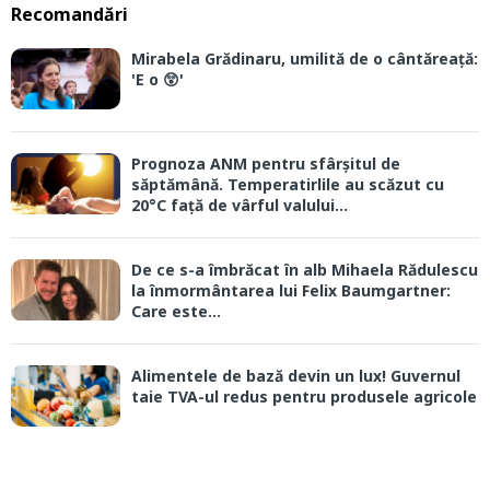
Recomandări
Mirabela Grădinaru, umilită de o cântăreață:
'E o 😲'
Prognoza ANM pentru sfârșitul de
săptămână. Temperatirlile au scăzut cu
20°C față de vârful valului...
De ce s-a îmbrăcat în alb Mihaela Rădulescu
la înmormântarea lui Felix Baumgartner:
Care este...
Alimentele de bază devin un lux! Guvernul
taie TVA-ul redus pentru produsele agricole