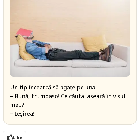
Un tip încearcă să agațe pe una:
– Bună, frumoaso! Ce căutai aseară în visul
meu?
– Ieșirea!
Like