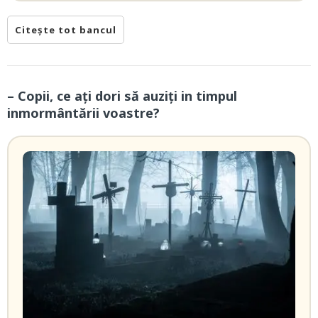
Citește tot bancul
– Copii, ce ați dori să auziți in timpul
inmormântării voastre?