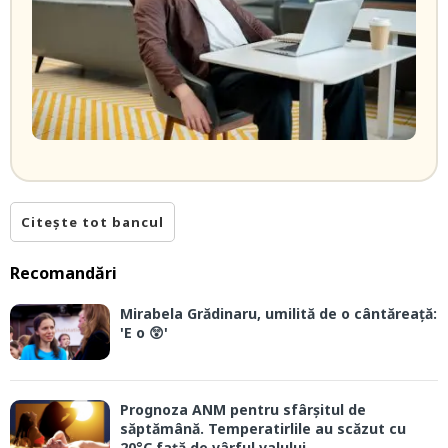
Citește tot bancul
Recomandări
Mirabela Grădinaru, umilită de o cântăreață:
'E o 😲'
Prognoza ANM pentru sfârșitul de
săptămână. Temperatirlile au scăzut cu
20°C față de vârful valului...