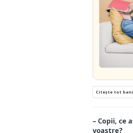
Citește tot ban
– Copii, ce 
voastre?