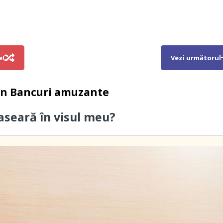
e!
Vezi următorul
in
Bancuri amuzante
 aseară în visul meu?