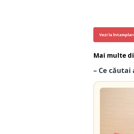
Vezi la întamplar
Mai multe d
– Ce căutai