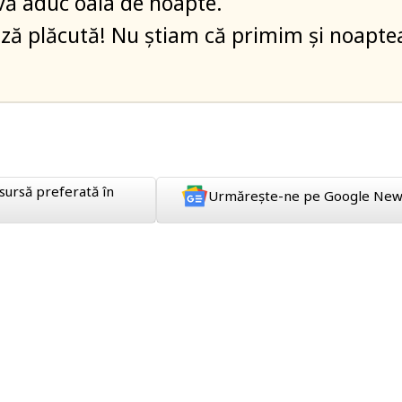
vă aduc oala de noapte.
iză plăcută! Nu știam că primim și noapte
sursă preferată în
Urmărește-ne pe Google New