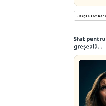
Citește tot ban
Sfat pentru 
greșeală…