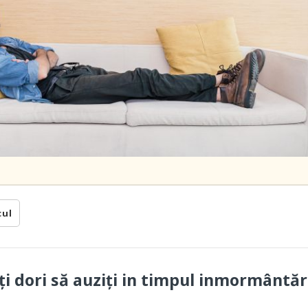
cul
ați dori să auziți in timpul inmormântăr