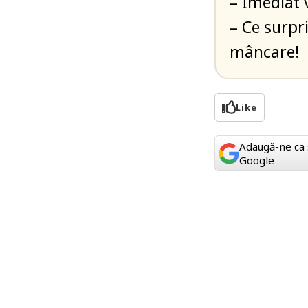
– Imediat 
– Ce surpr
mâncare!
Like
Adaugă-ne ca 
Google