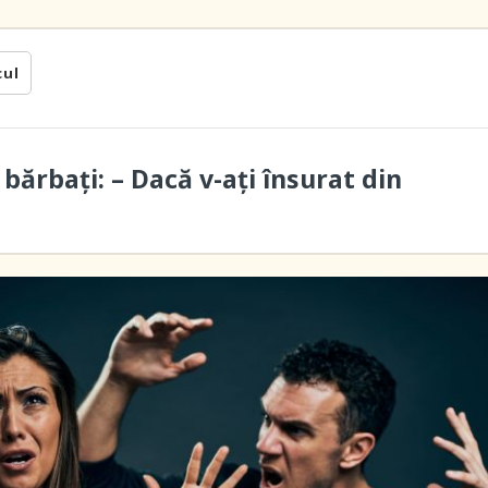
cul
bărbaţi: – Dacă v-ați însurat din