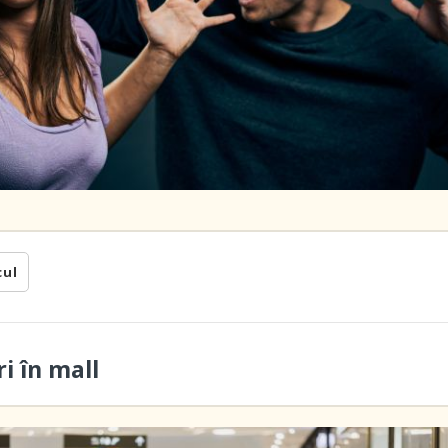
cul
i în mall